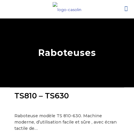
Raboteuses
TS810 – TS630
Raboteuse modèle TS 810-630. Machine
moderne, d’utilisation facile et sûre , avec écran
tactile de…