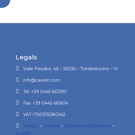
Legals
Viale Pasubio, 46 – 36036 – Torrebelvicino – VI
info@casolin.com
Tel. +39 0445 661290
Fax. +39 0445 661604
VAT IT00315080242
Privacy
–
Cookies
–
Conditions d’utilisation
–
Legals