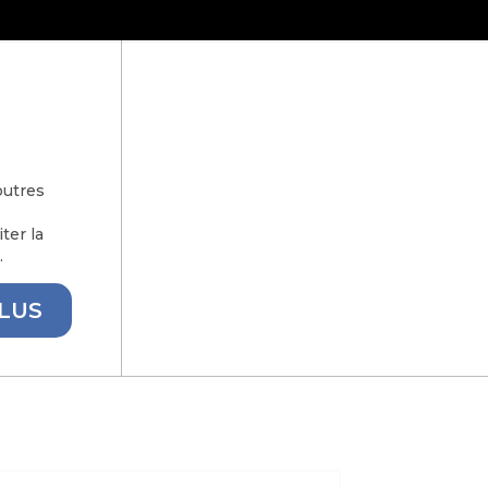
outres
ter la
…
PLUS