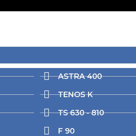
ASTRA 400
TENOS K
TS 630 - 810
F 90