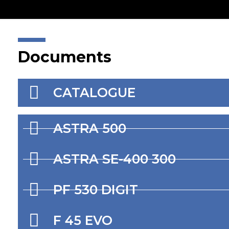
Documents
CATALOGUE
ASTRA 500
ASTRA SE-400 300
PF 530 DIGIT
F 45 EVO