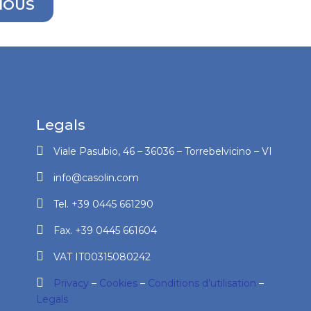
NOUS
Legals
Viale Pasubio, 46 – 36036 – Torrebelvicino – VI
info@casolin.com
Tel. +39 0445 661290
Fax. +39 0445 661604
VAT IT00315080242
Privacy
–
Cookies
–
Conditions d’utilisation
–
Legals