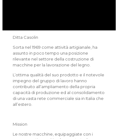
Ditta Casolin
Sorta nel 1969 come attività artigianale, ha
assunto in poco tempo una posizione
rilevante nel settore della costruzione di
macchine per la lavorazione del legno.
L’ottima qualità del suo prodotto e il notevole
impegno del gruppo di lavoro hanno
contribuito all’ampliamento della propria
capacità di produzione ed al consolidamento
di una vasta rete commerciale sia in Italia che
all’estero.
Mission
Le nostre macchine, equipaggiate con i