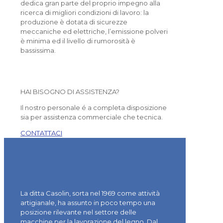
dedica gran parte del proprio impegno alla
ricerca di migliori condizioni di lavoro: la
produzione è dotata di sicurezze
meccaniche ed elettriche, l’emissione polveri
è minima ed il livello di rumorosità è
bassissima.
HAI BISOGNO DI ASSISTENZA?
Il nostro personale é a completa disposizione
sia per assistenza commerciale che tecnica.
CONTATTACI
La ditta Casolin, sorta nel 1969 come attività
artigianale, ha assunto in poco tempo una
posizione rilevante nel settore delle
macchine per la lavorazione del legno. Dal