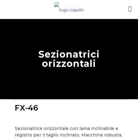
Sezionatrici
orizzontali
FX-46
Sezionatrice orizzontale con lama inclinabile e
registro per il taglio inclinato. Macchina robusta,