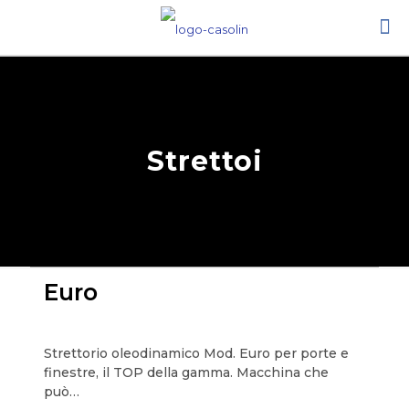
Strettoi
Euro
Strettorio oleodinamico Mod. Euro per porte e
finestre, il TOP della gamma. Macchina che
può…